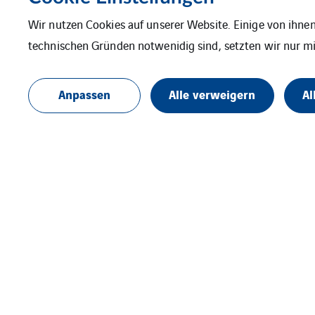
SKE Internationa
Wir nutzen Cookies auf unserer Website. Einige von ihnen
technischen Gründen notwenidig sind, setzten wir nur mit
Anpassen
Alle verweigern
Al
SKE ist Teil von VINCI Energies Building
Solutions
Follow us !